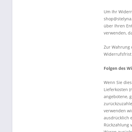
Um Ihr Widerr
shop@stelyna.c
über Ihren En
verwenden, da
Zur Wahrung d
Widerrufsfris
Folgen des Wi
Wenn Sie dies
Lieferkosten (
angebotene, g
zurückzuzahle
verwenden wir
ausdrücklich 
Rückzahlung v
Waren zurückg